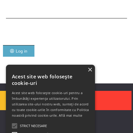
Log in
×
Acest site web folosește
cookie-uri
Acest site web folosește cookie-uri pentru a
îmbunătăți experiența utilizatorului. Prin
utilizarea site-ului nostru web, sunteți de acord
cu toate cookie-urile în conformitate cu Politica
noastră privind cookie-urile.
Află mai multe
STRICT NECESARE