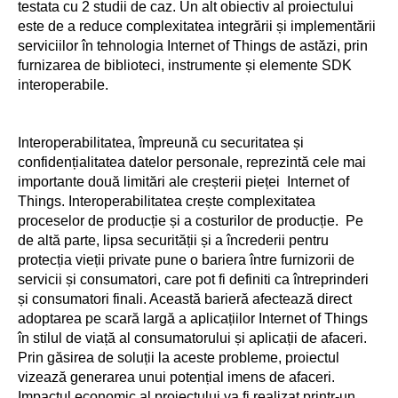
testata cu 2 studii de caz. Un alt obiectiv al proiectului
este de a reduce complexitatea integrării și implementării
serviciilor în tehnologia Internet of Things de astăzi, prin
furnizarea de biblioteci, instrumente și elemente SDK
interoperabile.
Interoperabilitatea, împreună cu securitatea și
confidențialitatea datelor personale, reprezintă cele mai
importante două limitări ale creșterii pieței Internet of
Things. Interoperabilitatea crește complexitatea
proceselor de producție și a costurilor de producție. Pe
de altă parte, lipsa securității și a încrederii pentru
protecția vieții private pune o bariera între furnizorii de
servicii și consumatori, care pot fi definiti ca întreprinderi
și consumatori finali. Această barieră afectează direct
adoptarea pe scară largă a aplicațiilor Internet of Things
în stilul de viață al consumatorului și aplicații de afaceri.
Prin găsirea de soluții la aceste probleme, proiectul
vizează generarea unui potențial imens de afaceri.
Impactul economic al proiectului va fi realizat printr-un