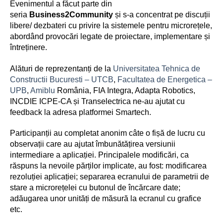
Evenimentul a făcut parte din
seria
Business2Community
și s-a concentrat pe discuții
libere/ dezbateri cu privire la sistemele pentru microrețele,
abordând provocări legate de proiectare, implementare și
întreținere.
Alături de reprezentanți de la
Universitatea Tehnica de
Constructii Bucuresti – UTCB
,
Facultatea de Energetica –
UPB
,
Amiblu
România, FIA Integra, Adapta Robotics,
INCDIE ICPE-CA și Transelectrica ne-au ajutat cu
feedback la adresa platformei Smartech.
Participanții au completat anonim câte o fișă de lucru cu
observații care au ajutat îmbunătățirea versiunii
intermediare a aplicației. Principalele modificări, ca
răspuns la nevoile părților implicate, au fost: modificarea
rezoluției aplicației; separarea ecranului de parametrii de
stare a microrețelei cu butonul de încărcare date;
adăugarea unor unități de măsură la ecranul cu grafice
etc.