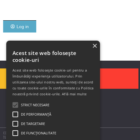
Log in
×
Acest site web folosește
cookie-uri
Acest site web folosește cookie-uri pentru a
îmbunătăți experiența utilizatorului. Prin
utilizarea site-ului nostru web, sunteți de acord
cu toate cookie-urile în conformitate cu Politica
noastră privind cookie-urile.
Află mai multe
STRICT NECESARE
DE PERFORMANȚĂ
DE TARGETARE
DE FUNCŢIONALITATE
COPYRIGHT © 2020 SOLUTII DE AUTOMATIZARE SIS
TERMS AND CONDITIONS