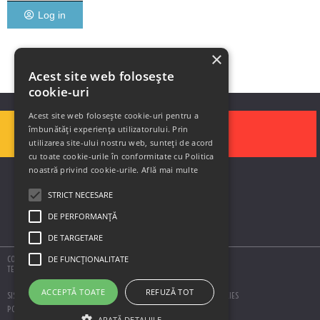
Log in
×
Acest site web folosește
cookie-uri
Acest site web folosește cookie-uri pentru a
îmbunătăți experiența utilizatorului. Prin
utilizarea site-ului nostru web, sunteți de acord
cu toate cookie-urile în conformitate cu Politica
noastră privind cookie-urile.
Află mai multe
STRICT NECESARE
DE PERFORMANȚĂ
DE TARGETARE
COPYRIGHT © 2020 SOLUTII DE AUTOMATIZARE SIS
DE FUNCŢIONALITATE
TERMS AND CONDITIONS
ACCEPTĂ TOATE
REFUZĂ TOT
SISTEME
SERVICII
RESEARCH
CONTACT
POLITICA COOKIES
POLITICA DE CONFIDENTIALITATE
ARATĂ DETALIILE