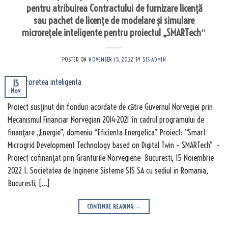
pentru atribuirea Contractului de furnizare licență
sau pachet de licențe de modelare și simulare
microrețele inteligente pentru proiectul „SMARTechˮ
POSTED ON
NOVEMBER 15, 2022
BY
SIS-ADMIN
15
Nov
Proiect susţinut din fonduri acordate de către Guvernul Norvegiei prin
Mecanismul Financiar Norvegian 2014-2021 în cadrul programului de
finanţare „Energie”, domeniu “Eficienta Energetica” Proiect: “Smart
Microgrid Development Technology based on Digital Twin – SMARTech” -
Proiect cofinanţat prin Granturile Norvegiene- Bucuresti, 15 Noiembrie
2022 1. Societatea de Inginerie Sisteme SIS SA cu sediul in Romania,
Bucuresti, […]
CONTINUE READING
→