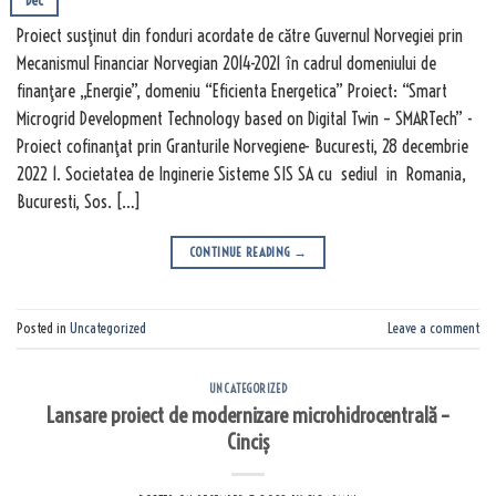
Dec
Proiect susţinut din fonduri acordate de către Guvernul Norvegiei prin
Mecanismul Financiar Norvegian 2014-2021 în cadrul domeniului de
finanţare „Energie”, domeniu “Eficienta Energetica” Proiect: “Smart
Microgrid Development Technology based on Digital Twin – SMARTech” -
Proiect cofinanţat prin Granturile Norvegiene- Bucuresti, 28 decembrie
2022 1. Societatea de Inginerie Sisteme SIS SA cu sediul in Romania,
Bucuresti, Sos. […]
CONTINUE READING
→
Posted in
Uncategorized
Leave a comment
UNCATEGORIZED
Lansare proiect de modernizare microhidrocentrală –
Cinciș