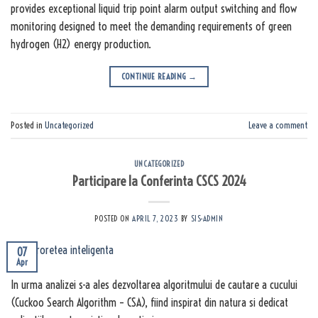
provides exceptional liquid trip point alarm output switching and flow
monitoring designed to meet the demanding requirements of green
hydrogen (H2) energy production.
CONTINUE READING
→
Posted in
Uncategorized
Leave a comment
UNCATEGORIZED
Participare la Conferinta CSCS 2024
POSTED ON
APRIL 7, 2023
BY
SIS-ADMIN
07
Apr
In urma analizei s-a ales dezvoltarea algoritmului de cautare a cucului
(Cuckoo Search Algorithm – CSA), fiind inspirat din natura si dedicat