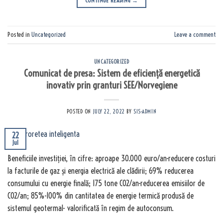
CONTINUE READING
→
Posted in
Uncategorized
Leave a comment
UNCATEGORIZED
Comunicat de presa: Sistem de eficiență energetică
inovativ prin granturi SEE/Norvegiene
POSTED ON
JULY 22, 2022
BY
SIS-ADMIN
22
Jul
Beneficiile investiției, în cifre: aproape 30.000 euro/an-reducere costuri
la facturile de gaz și energia electrică ale clădirii; 69% reducerea
consumului cu energie finală; 175 tone CO2/an-reducerea emisiilor de
CO2/an; 85%-100% din cantitatea de energie termică produsă de
sistemul geotermal- valorificată în regim de autoconsum.