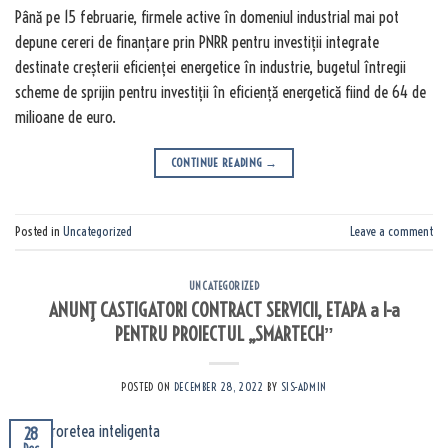
Până pe 15 februarie, firmele active în domeniul industrial mai pot
depune cereri de finanțare prin PNRR pentru investiții integrate
destinate creșterii eficienței energetice în industrie, bugetul întregii
scheme de sprijin pentru investiții în eficiență energetică fiind de 64 de
milioane de euro.
CONTINUE READING
→
Posted in
Uncategorized
Leave a comment
UNCATEGORIZED
ANUNŢ CASTIGATORI CONTRACT SERVICII, ETAPA a I-a
PENTRU PROIECTUL „SMARTECHˮ
POSTED ON
DECEMBER 28, 2022
BY
SIS-ADMIN
28