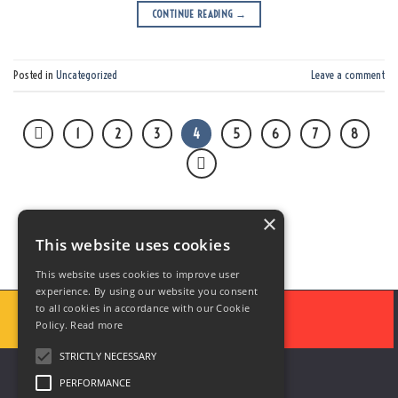
CONTINUE READING
→
Posted in
Uncategorized
Leave a comment
1
2
3
4
5
6
7
8
×
This website uses cookies
This website uses cookies to improve user
experience. By using our website you consent
to all cookies in accordance with our Cookie
Policy.
Read more
STRICTLY NECESSARY
PERFORMANCE