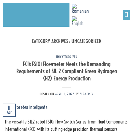
CATEGORY ARCHIVES:
UNCATEGORIZED
UNCATEGORIZED
FCI’s FS10i Flowmeter Meets the Demanding
Requirements of SIL 2 Compliant Green Hydrogen
(H2) Energy Production
POSTED ON
APRIL 11, 2023
BY
SIS-ADMIN
11
Apr
The versatile SIL-2 rated FS10i Flow Switch Series from Fluid Components
International (FCI) with its cutting-edge precision thermal sensors