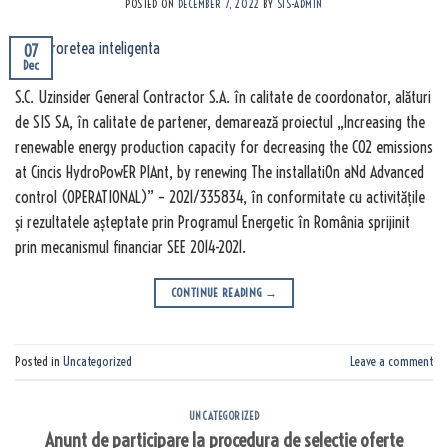
POSTED ON
DECEMBER 7, 2022
BY
SIS-ADMIN
07
Dec
S.C. Uzinsider General Contractor S.A. în calitate de coordonator, alături
de SIS SA, în calitate de partener, demarează proiectul „Increasing the
renewable energy production capacity for decreasing the CO2 emissions
at Cincis HydroPowER PlAnt, by renewing The installatiOn aNd Advanced
control (OPERATIONAL)” – 2021/335834, în conformitate cu activitățile
și rezultatele așteptate prin Programul Energetic în România sprijinit
prin mecanismul financiar SEE 2014-2021.
CONTINUE READING
→
Posted in
Uncategorized
Leave a comment
UNCATEGORIZED
Anunt de participare la procedura de selectie oferte