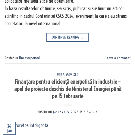
aplicatiilor metaeuristice de optimizare.
In baza rezultatelor obtinute, s-a scris, publicat si sustinut un articol
stiintific in cadrul Conferintei CSCS 2024, eveniment la care s-au strans
cercetatori la nivel international.
CONTINUE READING
→
Posted in
Uncategorized
Leave a comment
UNCATEGORIZED
Finanțare pentru eficiență energetică în industrie –
apel de proiecte deschis de Ministerul Energiei până
pe 15 februarie
POSTED ON
JANUARY 24, 2023
BY
SIS-ADMIN
24
Jan