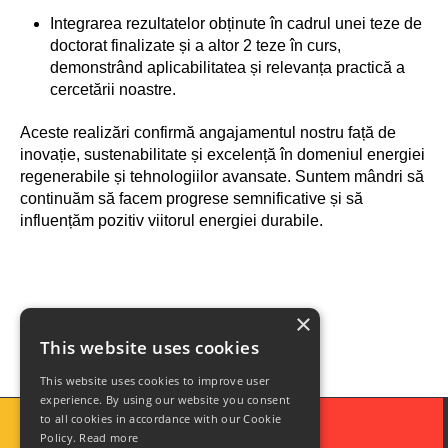
Integrarea rezultatelor obținute în cadrul unei teze de
doctorat finalizate și a altor 2 teze în curs,
demonstrând aplicabilitatea și relevanța practică a
cercetării noastre.
Aceste realizări confirmă angajamentul nostru față de
inovație, sustenabilitate și excelență în domeniul energiei
regenerabile și tehnologiilor avansate. Suntem mândri să
continuăm să facem progrese semnificative și să
influențăm pozitiv viitorul energiei durabile.
×
This website uses cookies
This website uses cookies to improve user
experience. By using our website you consent
to all cookies in accordance with our Cookie
Policy.
Read more