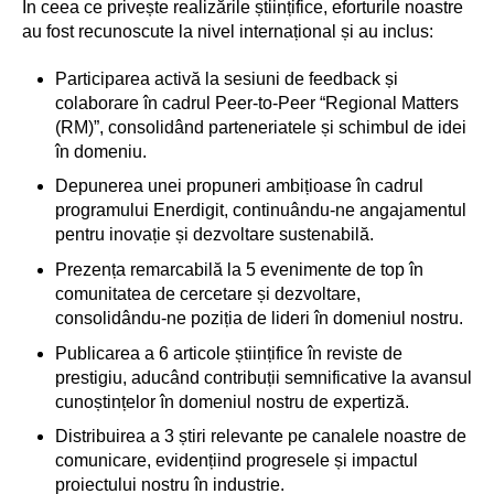
În ceea ce privește realizările științifice, eforturile noastre
au fost recunoscute la nivel internațional și au inclus:
Participarea activă la sesiuni de feedback și
colaborare în cadrul Peer-to-Peer “Regional Matters
(RM)”, consolidând parteneriatele și schimbul de idei
în domeniu.
Depunerea unei propuneri ambițioase în cadrul
programului Enerdigit, continuându-ne angajamentul
pentru inovație și dezvoltare sustenabilă.
Prezența remarcabilă la 5 evenimente de top în
comunitatea de cercetare și dezvoltare,
consolidându-ne poziția de lideri în domeniul nostru.
Publicarea a 6 articole științifice în reviste de
prestigiu, aducând contribuții semnificative la avansul
cunoștințelor în domeniul nostru de expertiză.
Distribuirea a 3 știri relevante pe canalele noastre de
comunicare, evidențiind progresele și impactul
proiectului nostru în industrie.