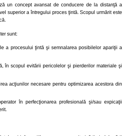
ă un concept avansat de conducere de la distanţă a
vel superior a întregului proces ţintă. Scopul urmărit este
că.
ter sunt:
ale a procesului ţintă şi semnalarea posibilelor apariţii a
ă, în scopul evitării pericolelor şi pierderilor materiale şi
lirea acţiunilor necesare pentru optimizarea acestora din
perator în perfecţionarea profesională şi/sau expicaţii
rit.