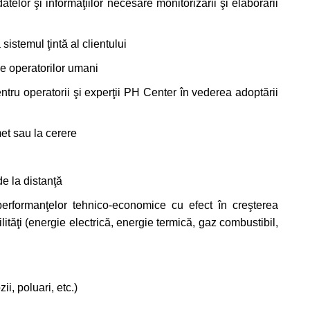
datelor şi informaţiilor necesare monitorizării şi elaborării
sistemul ţintă al clientului
le operatorilor umani
pentru operatorii şi experţii PH Center în vederea adoptării
et sau la cerere
de la distanţă
erformanţelor tehnico-economice cu efect în creşterea
lităţi (energie electrică, energie termică, gaz combustibil,
ii, poluari, etc.)