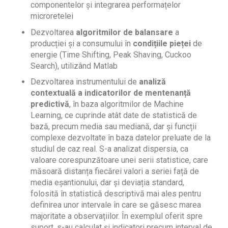
componentelor și integrarea performațelor
microretelei
Dezvoltarea
algoritmilor de balansare
a
producției și a consumului în
condițiile pieței
de
energie (Time Shifting, Peak Shaving, Cuckoo
Search), utilizând Matlab
Dezvoltarea instrumentului de
analiză
contextuală a indicatorilor de mentenanță
predictivă
, în baza algoritmilor de Machine
Learning, ce cuprinde atât date de statistică de
bază, precum media sau mediană, dar și funcții
complexe dezvoltate în baza datelor preluate de la
studiul de caz real. S-a analizat dispersia, ca
valoare corespunzătoare unei serii statistice, care
măsoară distanța fiecărei valori a seriei față de
media eșantionului, dar și deviația standard,
folosită în statistică descriptivă mai ales pentru
definirea unor intervale în care se găsesc marea
majoritate a observațiilor. În exemplul oferit spre
suport, s-au calculat și indicatori precum interval de