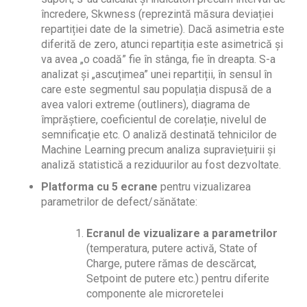
încredere, Skwness (reprezintă măsura deviației
repartiției date de la simetrie). Dacă asimetria este
diferită de zero, atunci repartiția este asimetrică și
va avea „o coadă” fie în stânga, fie în dreapta. S-a
analizat și „ascuțimea” unei repartiții, în sensul în
care este segmentul sau populația dispusă de a
avea valori extreme (outliners), diagrama de
împrăștiere, coeficientul de corelație, nivelul de
semnificație etc. O analiză destinată tehnicilor de
Machine Learning precum analiza supraviețuirii și
analiză statistică a reziduurilor au fost dezvoltate.
Platforma cu 5 ecrane
pentru vizualizarea
parametrilor de defect/sănătate:
Ecranul de vizualizare a parametrilor
(temperatura, putere activă, State of
Charge, putere rămas de descărcat,
Setpoint de putere etc.) pentru diferite
componente ale microretelei