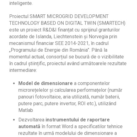
inteligente.
Proiectul SMART MICROGRID DEVELOPMENT
TECHNOLOGY BASED ON DIGITAL TWIN (SMARTECH)
este un proiect R&D&I finanțat cu sprijinul granturilor
acordate de Islanda, Liechtenstein și Norvegia prin
mecanismul financiar SEE 2014-2021, în cadrul
„Programului de Energie din România”. Până la
momentul actual, consorțiul se bucură de o vizibilitate
în cadrul științific, proiectul având următoarele rezultate
intermediare:
Model de dimensionare
a componentelor
microrețelelor și calcularea performațelor (număr
panouri fotovoltaice, aria utilizată, număr baterii,
putere parc, putere invertor, ROI etc.), utilizând
Matlab
Dezvoltarea
instrumentului de raportare
automată
în format Word a specificatilor tehnice
rezultate în urmă modelului de dimensionare a