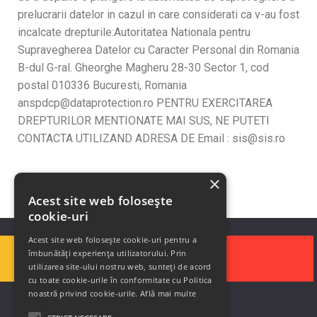
prelucrarii datelor in cazul in care considerati ca v-au fost
incalcate drepturile:Autoritatea Nationala pentru
Supravegherea Datelor cu Caracter Personal din Romania
B-dul G-ral. Gheorghe Magheru 28-30 Sector 1, cod
postal 010336 Bucuresti, Romania
anspdcp@dataprotection.ro PENTRU EXERCITAREA
DREPTURILOR MENTIONATE MAI SUS, NE PUTETI
CONTACTA UTILIZAND ADRESA DE Email : sis@sis.ro
×
Acest site web folosește
cookie-uri
Acest site web folosește cookie-uri pentru a
îmbunătăți experiența utilizatorului. Prin
utilizarea site-ului nostru web, sunteți de acord
cu toate cookie-urile în conformitate cu Politica
noastră privind cookie-urile.
Află mai multe