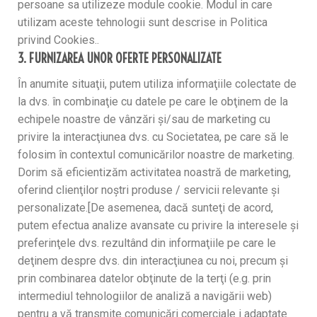
persoane sa utilizeze module cookie. Modul in care
utilizam aceste tehnologii sunt descrise in Politica
privind Cookies..
3. FURNIZAREA UNOR OFERTE PERSONALIZATE
În anumite situaţii, putem utiliza informaţiile colectate de
la dvs. în combinaţie cu datele pe care le obţinem de la
echipele noastre de vânzări şi/sau de marketing cu
privire la interacţiunea dvs. cu Societatea, pe care să le
folosim în contextul comunicărilor noastre de marketing.
Dorim să eficientizăm activitatea noastră de marketing,
oferind clienţilor noştri produse / servicii relevante şi
personalizate.[De asemenea, dacă sunteţi de acord,
putem efectua analize avansate cu privire la interesele şi
preferinţele dvs. rezultând din informaţiile pe care le
deţinem despre dvs. din interacţiunea cu noi, precum şi
prin combinarea datelor obţinute de la terţi (e.g. prin
intermediul tehnologiilor de analiză a navigării web)
pentru a vă transmite comunicări comerciale i adaptate