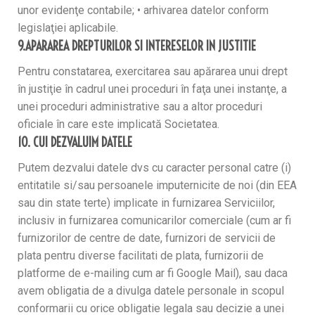
unor evidenţe contabile; • arhivarea datelor conform
legislaţiei aplicabile.
9.APARAREA DREPTURILOR SI INTERESELOR IN JUSTITIE
Pentru constatarea, exercitarea sau apărarea unui drept
în justiţie în cadrul unei proceduri în faţa unei instanţe, a
unei proceduri administrative sau a altor proceduri
oficiale în care este implicată Societatea.
10. CUI DEZVALUIM DATELE
Putem dezvalui datele dvs cu caracter personal catre (i)
entitatile si/sau persoanele imputernicite de noi (din EEA
sau din state terte) implicate in furnizarea Serviciilor,
inclusiv in furnizarea comunicarilor comerciale (cum ar fi
furnizorilor de centre de date, furnizori de servicii de
plata pentru diverse facilitati de plata, furnizorii de
platforme de e-mailing cum ar fi Google Mail), sau daca
avem obligatia de a divulga datele personale in scopul
conformarii cu orice obligatie legala sau decizie a unei