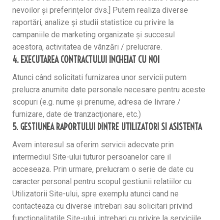
nevoilor şi preferinţelor dvs.] Putem realiza diverse
raportări, analize şi studii statistice cu privire la
campaniile de marketing organizate şi succesul
acestora, activitatea de vânzări / prelucrare.
4. EXECUTAREA CONTRACTULUI INCHEIAT CU NOI
Atunci când solicitati furnizarea unor servicii putem
prelucra anumite date personale necesare pentru aceste
scopuri (e.g. nume şi prenume, adresa de livrare /
furnizare, date de tranzacţionare, etc.)
5. GESTIUNEA RAPORTULUI DINTRE UTILIZATORI SI ASISTENTA
Avem interesul sa oferim servicii adecvate prin
intermediul Site-ului tuturor persoanelor care il
acceseaza. Prin urmare, prelucram o serie de date cu
caracter personal pentru scopul gestiunii relatiilor cu
Utilizatorii Site-ului, spre exemplu atunci cand ne
contacteaza cu diverse intrebari sau solicitari privind
functionalitatile Site-ului, intrebari cu privire la serviciile