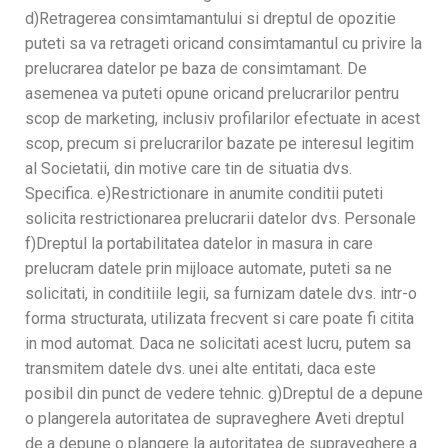
d)Retragerea consimtamantului si dreptul de opozitie
puteti sa va retrageti oricand consimtamantul cu privire la
prelucrarea datelor pe baza de consimtamant. De
asemenea va puteti opune oricand prelucrarilor pentru
scop de marketing, inclusiv profilarilor efectuate in acest
scop, precum si prelucrarilor bazate pe interesul legitim
al Societatii, din motive care tin de situatia dvs.
Specifica. e)Restrictionare in anumite conditii puteti
solicita restrictionarea prelucrarii datelor dvs. Personale
f)Dreptul la portabilitatea datelor in masura in care
prelucram datele prin mijloace automate, puteti sa ne
solicitati, in conditiile legii, sa furnizam datele dvs. intr-o
forma structurata, utilizata frecvent si care poate fi citita
in mod automat. Daca ne solicitati acest lucru, putem sa
transmitem datele dvs. unei alte entitati, daca este
posibil din punct de vedere tehnic. g)Dreptul de a depune
o plangerela autoritatea de supraveghere Aveti dreptul
de a depune o plangere la autoritatea de supraveghere a