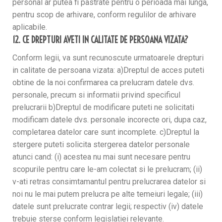
personal ar putea fi pastrate pentru o perioada mai lunga,
pentru scop de arhivare, conform regulilor de arhivare
aplicabile.
12. CE DREPTURI AVETI IN CALITATE DE PERSOANA VIZATA?
Conform legii, va sunt recunoscute urmatoarele drepturi
in calitate de persoana vizata: a)Dreptul de acces puteti
obtine de la noi confirmarea ca prelucram datele dvs.
personale, precum si informatii privind specificul
prelucrarii b)Dreptul de modificare puteti ne solicitati
modificam datele dvs. personale incorecte ori, dupa caz,
completarea datelor care sunt incomplete. c)Dreptul la
stergere puteti solicita stergerea datelor personale
atunci cand: (i) acestea nu mai sunt necesare pentru
scopurile pentru care le-am colectat si le prelucram; (ii)
v-ati retras consimtamantul pentru prelucrarea datelor si
noi nu le mai putem prelucra pe alte temeiuri legale; (iii)
datele sunt prelucrate contrar legii; respectiv (iv) datele
trebuie sterse conform legislatiei relevante.