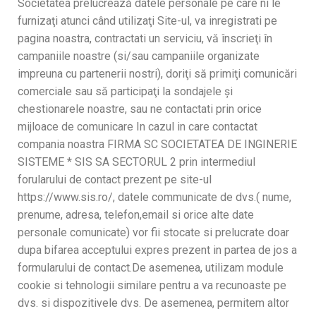
Societatea prelucrează datele personale pe care ni le
furnizaţi atunci când utilizaţi Site-ul, va inregistrati pe
pagina noastra, contractati un serviciu, vă înscrieţi în
campaniile noastre (si/sau campaniile organizate
impreuna cu partenerii nostri), doriţi să primiţi comunicări
comerciale sau să participaţi la sondajele şi
chestionarele noastre, sau ne contactati prin orice
mijloace de comunicare In cazul in care contactat
compania noastra FIRMA SC SOCIETATEA DE INGINERIE
SISTEME * SIS SA SECTORUL 2 prin intermediul
forularului de contact prezent pe site-ul
https://www.sis.ro/, datele communicate de dvs.( nume,
prenume, adresa, telefon,email si orice alte date
personale comunicate) vor fii stocate si prelucrate doar
dupa bifarea acceptului expres prezent in partea de jos a
formularului de contact.De asemenea, utilizam module
cookie si tehnologii similare pentru a va recunoaste pe
dvs. si dispozitivele dvs. De asemenea, permitem altor