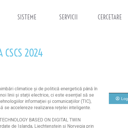
SISTEME
SERVICII
CERCETARE
A CSCS 2024
imbări climatice și de politică energetică până în
 linii și stații electrice, ci este esențial să se
Log
hnologiilor informației și comunicațiilor (TIC),
ă se accelereze realizarea rețelei inteligente.
 TECHNOLOGY BASED ON DIGITAL TWIN
ordate de Islanda, Liechtenstein și Norvegia prin