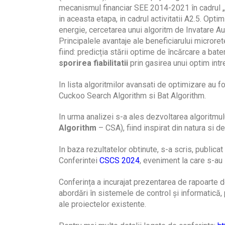
mecanismul financiar SEE 2014-2021 în cadrul 
in aceasta etapa, in cadrul activitatii A2.5. Opti
energie, cercetarea unui algoritm de Invatare A
Principalele avantaje ale beneficiarului microret
fiind: predicția stării optime de încărcare a bater
sporirea fiabilitatii
prin gasirea unui optim int
In lista algoritmilor avansati de optimizare au f
Cuckoo Search Algorithm si Bat Algorithm.
In urma analizei s-a ales dezvoltarea algoritmulu
Algorithm
– CSA), fiind inspirat din natura si d
In baza rezultatelor obtinute, s-a scris, publicat s
Conferintei
CSCS 2024
, eveniment la care s-au s
Conferința a incurajat prezentarea de rapoarte de l
abordări în sistemele de control și informatică
ale proiectelor existente.