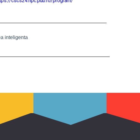
tps://cscs24.hpc.pub.ro/program/