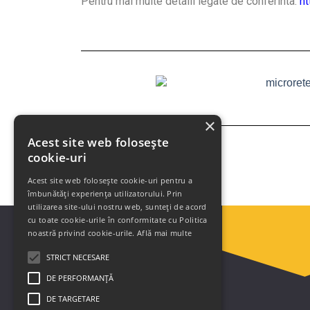
Pentru mai multe detalii legate de conferinta:
ht
×
Acest site web folosește
cookie-uri
Acest site web folosește cookie-uri pentru a
îmbunătăți experiența utilizatorului. Prin
utilizarea site-ului nostru web, sunteți de acord
cu toate cookie-urile în conformitate cu Politica
noastră privind cookie-urile.
Află mai multe
STRICT NECESARE
DE PERFORMANȚĂ
DE TARGETARE