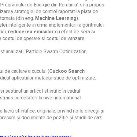
„Programului de Energie din România” si-a propus
mizarea strategiei de control raportat la piata de
utomata (din eng.
Machine Learning
).
elei inteligente in urma implementarii algoritmului
iei,
reducerea emisiilor
cu efect de sera si
re costul de operare si costul de vanzare.
ost analizati: Particle Swarm Optimization,
i de cautare a cucului (
Cuckoo Search
edicat aplicatiilor metaeuristice de optimizare.
i sustinut un articol stiintific in cadrul
trans cercetatori la nivel international.
ucru stiintifice, originale, privind noile direcții și
, precum și documente de poziție și studii de caz