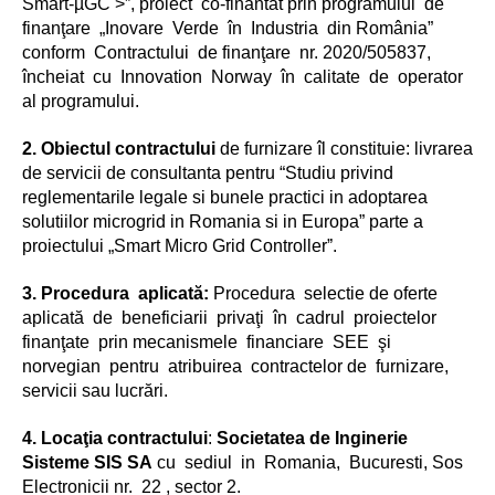
Smart-µGC >”, proiect co-finantat prin programului de
finanţare „Inovare Verde în Industria din România”
conform Contractului de finanţare nr. 2020/505837,
încheiat cu Innovation Norway în calitate de operator
al programului.
2. Obiectul contractului
de furnizare îl constituie: livrarea
de servicii de consultanta pentru “Studiu privind
reglementarile legale si bunele practici in adoptarea
solutiilor microgrid in Romania si in Europa” parte a
proiectului „Smart Micro Grid Controllerˮ.
3. Procedura aplicată:
Procedura selectie de oferte
aplicată de beneficiarii privaţi în cadrul proiectelor
finanţate prin mecanismele financiare SEE şi
norvegian pentru atribuirea contractelor de furnizare,
servicii sau lucrări.
4. Locaţia contractului
:
Societatea de Inginerie
Sisteme SIS SA
cu sediul in Romania, Bucuresti, Sos
Electronicii nr. 22 , sector 2.